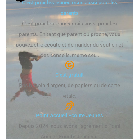
C’est pour les jeunes mais aussi pour les
parents
C’est pour les jeunes mais aussi pour les
parents. En tant que parent ou proche, vous
pouvez être écouté et demander du soutien et
des conseils, même seul.
C'est gratuit
Pas besoin d’argent, de papiers ou de carte
vitale.
Point Accueil Ecoute Jeunes
Depuis 2024, nous avons l’agrément « Point
Accueil Ecoute Jeunes ».