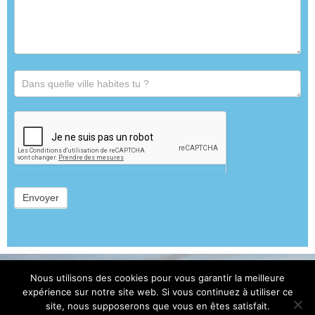
Envoyer
Nous utilisons des cookies pour vous garantir la meilleure
Copyright © 2026 Maison des Adolescents d'Indre-et-Loire |
expérience sur notre site web. Si vous continuez à utiliser ce
site, nous supposerons que vous en êtes satisfait.